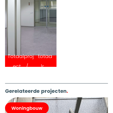
Totaalproj
totaa
ect
lr
Gerelateerde projecten
.
Woningbouw