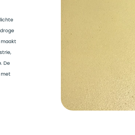
lichte
s droge
t maakt
trie,
e. De
r met