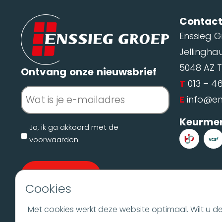
Contac
Enssieg 
Jellingha
5048 AZ T
Ontvang onze nieuwsbrief
T
013 – 4
E-
mailadres
E
info@ens
(Vereist)
Keurme
Ja, ik ga akkoord met de
Geen
voorwaarden
titel
Cookies
Volg ons
Met cookies werkt deze website optimaal. Wilt u 