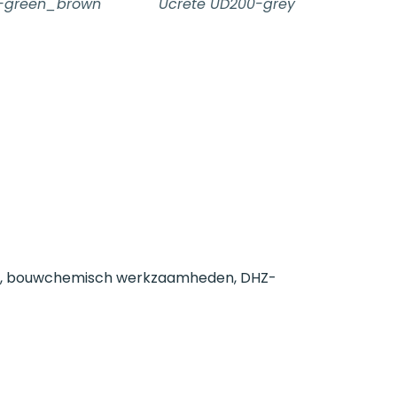
-green_brown
Ucrete UD200-grey
Uc
oeren, bouwchemisch werkzaamheden, DHZ-