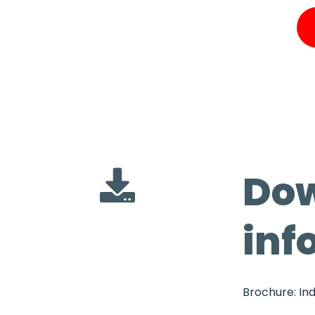
Do
inf
Brochure: In