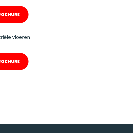
BROCHURE
riële vloeren
BROCHURE