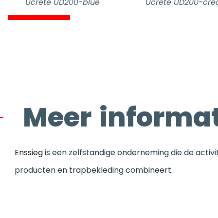
Ucrete UD200-blue
Ucrete UD200-cr
Meer informat
Enssieg
is een zelfstandige onderneming die de activ
producten en trapbekleding combineert.