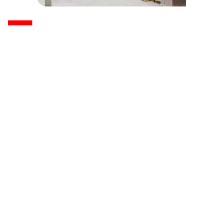
Banner Pharmacaps, onderdeel van Pantheon, is
een producent van geneesmiddelen. Pantheon
heeft een innovatieve werkwijze: de manier waarop
geneesmiddelen geproduceerd worden, is een
vereenvoudigde, end-to-end oplossing. Hierbij
wordt een ongeëvenaarde kwaliteit geleverd. De
organisatie is betrouwbaar en voldoet aan alle
eisen.
Een veilige werkomgeving is topprioriteit bij Banner