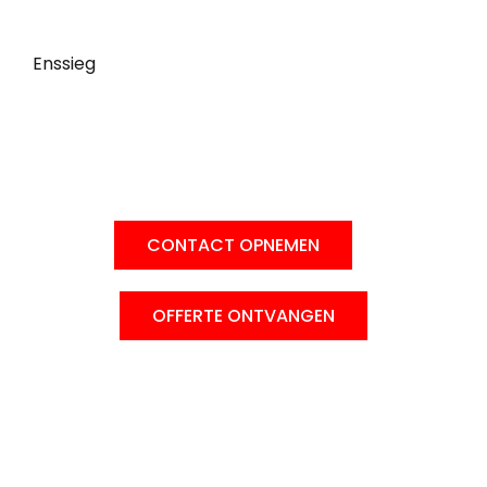
Meer informatie?
Enssieg
is jouw totaalpartner! Weten wat we
voor jou kunnen betekenen?
CONTACT OPNEMEN
OFFERTE ONTVANGEN