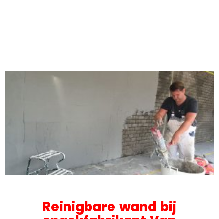
troffelvloer
Leverancier: o.a. Orka
Reinigbare wand bij