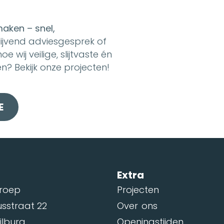
maken – snel,
blijvend adviesgesprek of
 wij veilige, slijtvaste én
en? Bekijk onze projecten!
E
t
Extra
Groep
Projecten
usstraat 22
Over ons
ilburg
Openingstijden