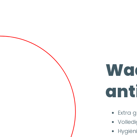
Waa
ant
Extra 
Volled
Hygiën