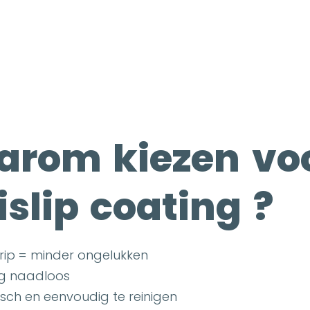
rom kiezen vo
islip coating ?
grip = minder ongelukken
ig naadloos
isch en eenvoudig te reinigen