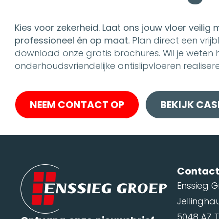
Kies voor zekerheid. Laat ons jouw vloer veilig 
professioneel én op maat.
Plan direct een vrij
download onze gratis brochures. Wil je weten hoe
onderhoudsvriendelijke antislipvloeren realiser
NEEM CONTACT OP
BEKIJK CAS
Contac
Enssieg 
Jellingha
5048 AZ T