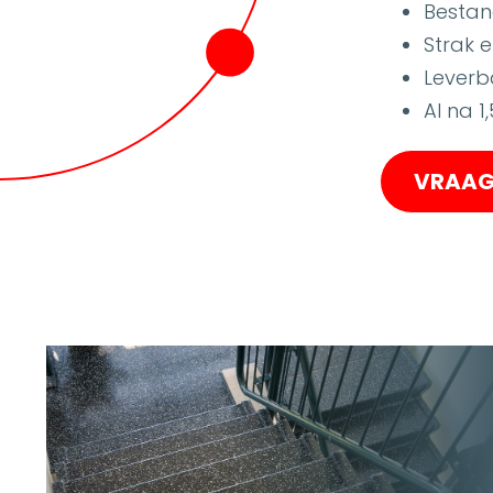
Bestan
Strak 
Leverba
Al na 
VRAAG 